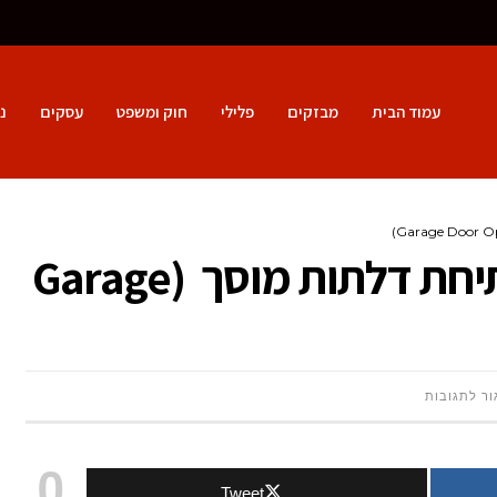
עמוד הבית
מבזקים
פלילי
חוק ומשפט
עסקים
נ
5 מנועים מומלצים לפתיחת דלתות מוסך (Garage
על
ור לתגובות
5
0
Tweet
מנועים