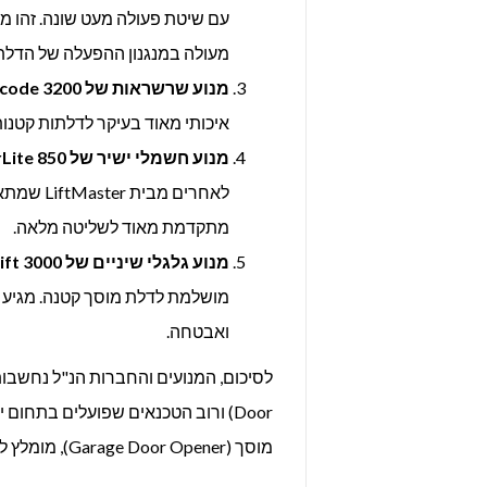
עם שיטת פעולה מעט שונה. זהו מ
מעולה במנגנון ההפעלה של הדלת
מנוע שרשראות של
Genie Intellicode 3200 –
איכותי מאוד בעיקר לדלתות קטנו
מנוע חשמלי ישיר של
LiftMaster PowerLite 850 –
לאחרים מ
מתקדמת מאוד לשליטה מלאה.
מנוע גלגלי שיניים של
Genie DuraLift 3000 –
מושלמת לדלת מוסך קטנה. מגיע
ואבטחה.
Door) ורוב הטכנאים שפועלים בתחו
מוסך (Garage Door Opener), מומלץ לעשות סקר שוק ולהתאים את המנוע לצרכים הספציפיים שלכם.