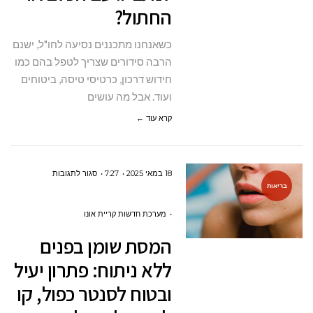
החתול?
הכלב
או
כשאנחנו מתכננים נסיעה לחו"ל, ישנם
החתול?
הרבה סידורים שצריך לטפל בהם כמו
חידוש דרכון, כרטיסי טיסה, ביטוחים
ועוד. אבל מה עושים
קרא עוד ←
על
18 במאי 2025
7:27
סגור לתגובות
בריאות
המסת
שומן
מערכת חדשות קריית אונו
בפנים
המסת שומן בפנים
ללא
ללא ניתוח: פתרון יעיל
ניתוח:
ובטוח לסנטר כפול, קו
פתרון
יעיל