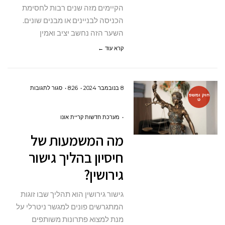
הקיימים מזה שנים רבות לחסימת
הכניסה לבניינים או מבנים שונים.
השער הזה נחשב יציב ואמין
קרא עוד ←
על
8 בנובמבר 2024
8:26
סגור לתגובות
חוק ומשפ
ט
מה
המשמעות
מערכת חדשות קריית אונו
של
מה המשמעות של
חיסיון
חיסיון בהליך גישור
בהליך
גירושין?
גישור
גירושין?
גישור גירושין הוא תהליך שבו זוגות
המתגרשים פונים למגשר ניטרלי על
מנת למצוא פתרונות משותפים