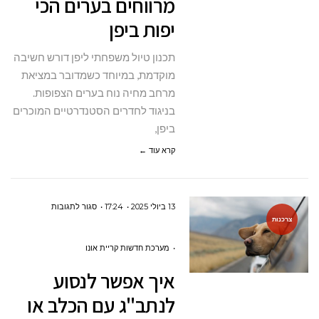
מרווחים בערים הכי
חדרים
יפות ביפן
מרווחים
בערים
תכנון טיול משפחתי ליפן דורש חשיבה
הכי
מוקדמת, במיוחד כשמדובר במציאת
יפות
מרחב מחיה נוח בערים הצפופות.
ביפן
בניגוד לחדרים הסטנדרטיים המוכרים
ביפן,
קרא עוד ←
על
13 ביולי 2025
17:24
סגור לתגובות
צרכנות
איך
אפשר
מערכת חדשות קריית אונו
לנסוע
איך אפשר לנסוע
לנתב"ג
לנתב"ג עם הכלב או
עם