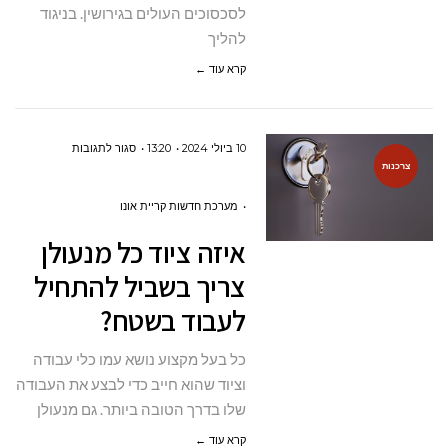
לסכסוכים העולים בגירושין. בניגוד
להליך
קרא עוד ←
על
10 ביולי 2024
13:20
סגור לתגובות
צרכנות
איזה
ציוד
מערכת חדשות קריית אונו
כל
איזה ציוד כל מנעולן
מנעולן
צריך בשביל להתחיל
צריך
לעבוד בשטח?
בשביל
להתחיל
כל בעל מקצוע נושא עמו כלי עבודה
לעבוד
וציוד שהוא חייב כדי לבצע את העבודה
בשטח?
שלו בדרך הטובה ביותר. גם מנעולן
קרא עוד ←