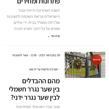
פתרונות ומחירים
נפוצות,
השנה האחרונה הייתה עבור
פתרונות
הישראלים קריאת השכמה לחשיבות
ומחירים
של דלת הממ"ד בבית. ירי טילים
ופגזים על כל רחבי הארץ הוכיח
קרא עוד ←
על
28 בפברואר 2025
12:06
סגור לתגובות
צרכנות
מהם
ההבדלים
מערכת חדשות קריית אונו
בין שער נגר
מהם ההבדלים
חשמלי
בין שער נגרר חשמלי
לבין שער נג
לבין שער נגרר ידני?
ידני?
שער נגרר הוא אחד הפתרונות