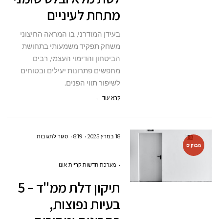
ובטוח
מתחת לעיניים
לסנטר
בעידן המודרני, בו המראה החיצוני
כפול,
משחק תפקיד משמעותי בתחושת
קו
הביטחון והדימוי העצמי, רבים
לסת
מחפשים פתרונות יעילים ובטוחים
מלא
לשיפור תווי הפנים.
ובלט
קרא עוד ←
שומני
מתחת
לעיניים
על
18 במרץ 2025
8:19
סגור לתגובות
מבזקים
תיקון
דלת
מערכת חדשות קריית אונו
ממ"ד
תיקון דלת ממ"ד – 5
–
בעיות נפוצות,
5
בעיות