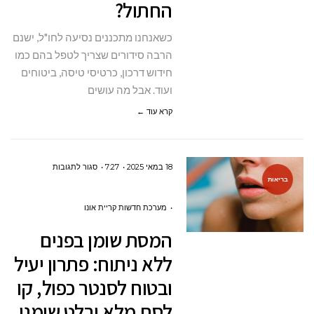
החתול?
הכלב
או
כשאנחנו מתכננים נסיעה לחו"ל, ישנם
החתול?
הרבה סידורים שצריך לטפל בהם כמו
חידוש דרכון, כרטיסי טיסה, ביטוחים
ועוד. אבל מה עושים
קרא עוד ←
על
18 במאי 2025
7:27
סגור לתגובות
בריאות
המסת
שומן
מערכת חדשות קריית אונו
בפנים
המסת שומן בפנים
ללא
ללא ניתוח: פתרון יעיל
ניתוח:
ובטוח לסנטר כפול, קו
פתרון
לסת מלא ובלט שומני
יעיל