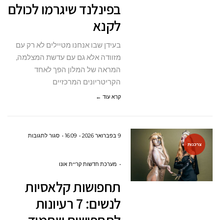
בפינלנד שיגרמו לכולם
מלונות
לקנא
בפינלנד
שיגרמו
בעידן שבו אנחנו מטיילים לא רק עם
לכולם
מזוודה אלא גם עם עדשת המצלמה,
לקנא
המראה של המלון הפך לאחד
הקריטריונים המרכזיים
קרא עוד ←
על
9 בפברואר 2026
16:09
סגור לתגובות
צרכנות
תחפושות
קלאסיות
מערכת חדשות קריית אונו
לנשים:
תחפושות קלאסיות
7
לנשים: 7 רעיונות
רעיונות
לתחפושות