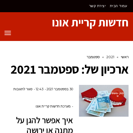
לתוכן
עמוד הבית
יצירת קשר
חדשות קריית אונו
תפר
ראשי
»
2021
»
ספטמבר
ארכיון של:
ספטמבר 2021
על
30 בספטמבר 2021
12:43
סגור לתגובות
חוק ומשפ
ט
איך
אפשר
מערכת חדשות קריית אונו
להגן
איך אפשר להגן על
על
מתנה או ירושה
מתנה