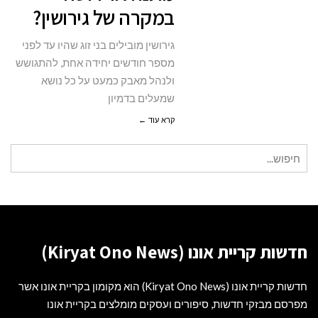
במקרה של גירושין?
או
ירושה
גירושין מובילים בני זוג שהיו עד לפני
במקרה
מספר חודשים יחידה אחת, להתגושש
של
ולנהל מאבק כמעט על כל נושא
גירושין?
שמעלים בדמיון
קרא עוד ←
חיפוש
עבור:
חדשות קריית אונו (Kiryat Ono News)
חדשות קריית אונו (Kiryat Ono News) הוא מקומון בקריית אונו אשר
מפרסם מבזקי חדשות, סיפורים ועסקים מומלצים בקריית אונו