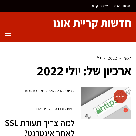
לתוכן
עמוד הבית
יצירת קשר
חדשות קריית אונו
תפר
ראשי
»
2022
»
יולי
ארכיון של:
יולי 2022
על
7 ביולי 2022
9:26
סגור לתגובות
צרכנות
למה
צריך
מערכת חדשות קריית אונו
תעודת
למה צריך תעודת SSL
SSL
לאתר אינטרנט?
לאתר