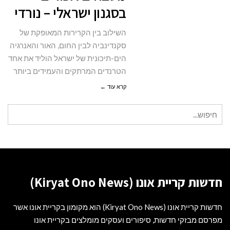
בסגנון ישראלי – נורדי
אפורים
בסגנון
השילוב בין הקרירות המאופקת של
ישראלי
סקנדינביה לבין החום, האור והאנרגיה
–
הים-תיכונית של ישראל הוליד את אחד
נורדי
הטרנדים המרתקים והעמידים ביותר
קרא עוד ←
חיפוש
עבור:
חדשות קריית אונו (Kiryat Ono News)
חדשות קריית אונו (Kiryat Ono News) הוא מקומון בקריית אונו אשר
מפרסם מבזקי חדשות, סיפורים ועסקים מומלצים בקריית אונו