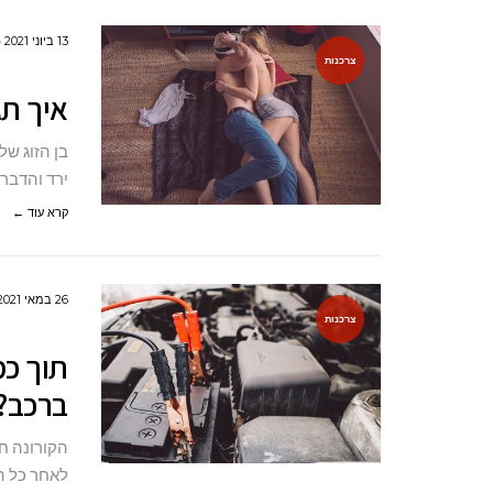
13 ביוני 2021
צרכנות
איך תג
בן הזוג ש
ירד והדבר 
קרא עוד ←
26 במאי 2021
צרכנות
תוך כמ
ברכב?
הקורונה חל
לאחר כל הש