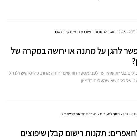
כמות
שנדרשת
על
12:43
סגור לתגובות
מערכת חדשות קריית אונו
איך
שר להגן על מתנה או ירושה במקרה של
אפשר
?
להגן
על
בילים בני זוג שהיו עד לפני מספר חודשים יחידה אחת, להתגושש ולנהל
מתנה
 על כל נושא שמעלים בדמיון
או
ירושה
במקרה
של
על
11:16
סגור לתגובות
מערכת חדשות קריית אונו
גירושין?
הקץ
אפרים: תקנות רישום קבלן שיפוצים
לחאפרים: