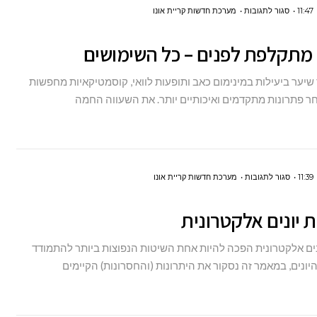
על
11:47
סגור לתגובות
מערכת חדשות קריית אונו
שעווה
מתקלפת לפנים – כל השימושים
מתקלפת
לפנים
שיער ביעילות במינימום כאב ותופעות לוואי, קוסמטיקאיות מחפשות
–
חר פתרונות מתקדמים ואיכותיים יותר. את השעווה החמה
כל
השימושים
על
11:39
סגור לתגובות
מערכת חדשות קריית אונו
הרחקת
יונים אלקטרונית
יונים
אלקטרונית
ים אלקטרונית הפכה להיות אחת השיטות הנפוצות ביותר להתמודד
יונים, במאמר זה נסקור את היתרונות (והחסרונות) הקיימים