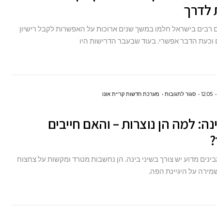
 לדרך
תקנות
רישום
ם רבים בישראל חלמו במשך שנים ארוכות על האפשרות לקבל רישיון
קבלן
 וכעת הדבר אפשרי. בעוד שבעבר הדרישות היו
שיפוצים
יוצאות
לדרך
על
12:05
סגור לתגובות
מערכת חדשות קריית אונו
שיני
ינה: למה הן נוצרות – והאם חייבים
בינה:
?
למה
הן
בינים מדוע יש צורך בשיני בינה. הן נחשבות מטרד ומקשות על צחצוח
נוצרות
שמירה על היגיינת הפה.
–
והאם
חייבים
לעקור?