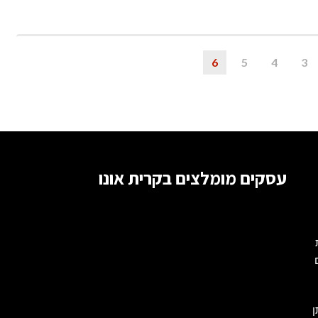
לא
נוגעים
ברכב?
6
5
4
3
עסקים מומלצים בקרית אונו
ת
Kirya), ניתן