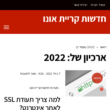
לתוכן
עמוד הבית
יצירת קשר
חדשות קריית אונו
תפר
ראשי
»
2022 (עמוד 2)
ארכיון של:
2022
על
7 ביולי 2022
9:26
סגור לתגובות
צרכנות
למה
צריך
מערכת חדשות קריית אונו
תעודת
למה צריך תעודת SSL
SSL
לאתר אינטרנט?
לאתר