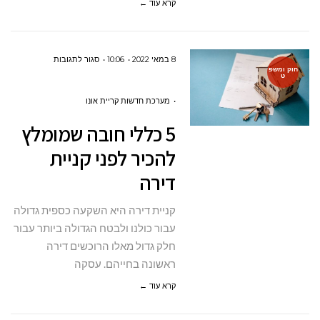
קרא עוד ←
על
8 במאי 2022
10:06
סגור לתגובות
חוק ומשפ
ט
5
כללי
מערכת חדשות קריית אונו
חובה
5 כללי חובה שמומלץ
שמומלץ
להכיר לפני קניית
להכיר
דירה
לפני
קניית
קניית דירה היא השקעה כספית גדולה
דירה
עבור כולנו ולבטח הגדולה ביותר עבור
חלק גדול מאלו הרוכשים דירה
ראשונה בחייהם. עסקה
קרא עוד ←