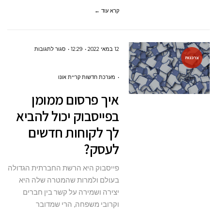
קרא עוד ←
על
12 במאי 2022
12:29
סגור לתגובות
צרכנות
איך פרסום
ממומן
מערכת חדשות קריית אונו
בפייסבוק
איך פרסום ממומן
יכול
בפייסבוק יכול להביא
להביא
לך לקוחות חדשים
לך
לעסק?
לקוחות
חדשים
פייסבוק היא הרשת החברתית הגדולה
לעסק?
בעולם ולמרות שהמטרה שלה היא
יצירה ושמירה על קשר בין חברים
וקרובי משפחה, הרי שמדובר