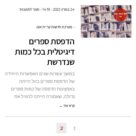
על
24 במרץ 2022
14:19
סגור לתגובות
תרבות ופנ
אי
הדפסת
ספרים
מערכת חדשות קריית אונו
דיגיטלית
הדפסת ספרים
בכל
דיגיטלית בכל כמות
כמות
שנדרשת
שנדרשת
במשך עשרות שנים האפשרות היחידה
של הדפסת ספרים בזול הייתה
באמצעות הדפסה של כמות ספרים
גדולה, שאמורה הייתה להוזיל את
קרא עוד ←
2
1