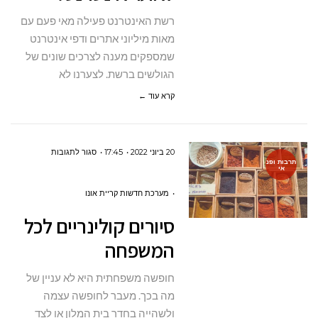
אינטרנט?
רשת האינטרנט פעילה מאי פעם עם
מאות מיליוני אתרים ודפי אינטרנט
שמספקים מענה לצרכים שונים של
הגולשים ברשת. לצערנו לא
קרא עוד ←
על
20 ביוני 2022
17:45
סגור לתגובות
תרבות ופנ
אי
סיורים
קולינריים
מערכת חדשות קריית אונו
לכל
סיורים קולינריים לכל
המשפחה
המשפחה
חופשה משפחתית היא לא עניין של
מה בכך. מעבר לחופשה עצמה
ולשהייה בחדר בית המלון או לצד